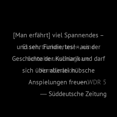
[Man erfährt] viel Spannendes –
und sehr Fundiertes! - aus der
Essen, trinken, lesen, eine
Geschichte der Kulinarik und darf
beinahe unschlagbare
sich über allerlei hübsche
Kombination.
Anspielungen freuen.
― WDR 5
― Süddeutsche Zeitung